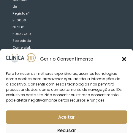
de
Registo nº
E110066
NIPC nº
506327310
Sociedade
Comercial:
Clínica
Gerir o Consentimento
Médica
Dentária
Para fornecer as melhores experiências, usamos tecnologias
R.R.
como cookies para armazenar e/ou aceder a informações do
Saraiva
dispositivo. Consentir com essas tecnologias nos permitirá
Fernandes,
processar dados, como comportamento de navegação ou IDs
exclusivos neste site. Não consentir ou retirar o consentimento
Lda
pode afetar negativamante certos recursos e funções.
Aceitar
Acordos:
Recusar