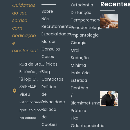
Recente
Ortodontia
Cuidamos
Sobre
Disfunção
do seu
Nós
Temporomandibular
sorriso
Recrutamento
Periodontologia
com
Especialidades
Implantologia
dedicação
Marcar
Cirurgia
e
Consulta
Oral
excelência!
Casos
Sedação
Rua de Sto.
Clínicos
Mínima
Estêvão , nº.
Blog
Inalatória
18 loja C .
Contactos
Estética
3515-146
Política
Dentária
Viseu
de
/
Privacidade
Estacionamento
Biomimetismo
Política
gratuito à porta
Prótese
de
Fixa
da clínica.
Cookies
Odontopediatria