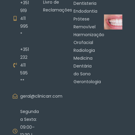
Livro de
+351
Dentisteria
Reclamações
919
Endodontia
411
Prótese
995
Removível
*
Harmonização
Orofacial
+351
Radiologia
232
Medicina
411
Dentária
595
do Sono
**
Gerontologia
geral@clinicarr.com
Segunda
a Sexta:
09:00–
12:30 |