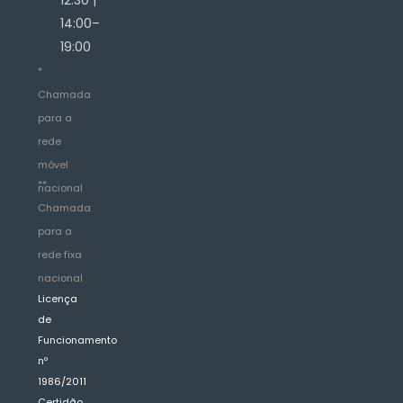
14:00–
19:00
*
Chamada
para a
rede
móvel
**
nacional
Chamada
para a
rede fixa
nacional
Licença
de
Funcionamento
nº
1986/2011
Certidão