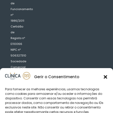
de
Funcionamento
nº
1986/2011
Certidão
de
Registo nº
E110066
NIPC nº
506327310
Sociedade
Comercial:
Clínica
Gerir o Consentimento
Médica
Dentária
Para fornecer as melhores experiências, usamos tecnologias
R.R.
como cookies para armazenar e/ou aceder a informações do
Saraiva
dispositivo. Consentir com essas tecnologias nos permitirá
Fernandes,
processar dados, como comportamento de navegação ou IDs
exclusivos neste site. Não consentir ou retirar o consentimento
Lda
pode afetar negativamante certos recursos e funções.