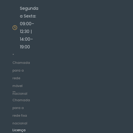
Segunda
a Sexta:
09:00–
12:30 |
14:00–
19:00
*
Chamada
para a
rede
móvel
**
nacional
Chamada
para a
rede fixa
nacional
Licença