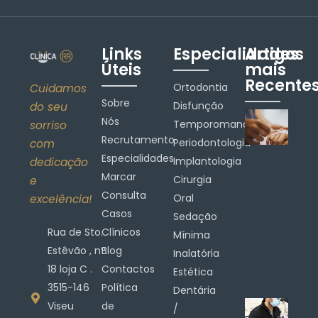
Links
Especialidades
Artigos
Úteis
mais
Recente
Ortodontia
Cuidamos
Sobre
Disfunção
do seu
Nós
Temporomandibular
sorriso
Recrutamento
Periodontologia
com
Especialidades
Implantologia
dedicação
Marcar
Cirurgia
e
Consulta
Oral
excelência!
Casos
Sedação
Rua de Sto.
Clínicos
Mínima
Estêvão , nº.
Blog
Inalatória
18 loja C .
Contactos
Estética
3515-146
Política
Dentária
Viseu
de
/