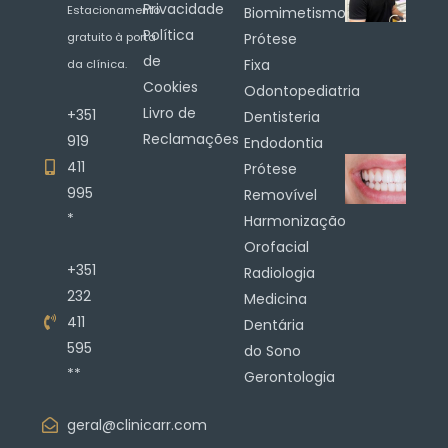
Privacidade
Estacionamento
Biomimetismo
Política
gratuito à porta
Prótese
de
Fixa
da clínica.
Cookies
Odontopediatria
Livro de
+351
Dentisteria
Reclamações
919
Endodontia
411
Prótese
995
Removível
*
Harmonização
Orofacial
+351
Radiologia
232
Medicina
411
Dentária
595
do Sono
**
Gerontologia
geral@clinicarr.com