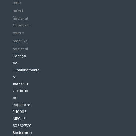
rede
móvel
**
nacional
Chamada
para a
rede fixa
nacional
Licença
de
Funcionamento
nº
1986/2011
Certidão
de
Registo nº
E110066
NIPC nº
506327310
Sociedade