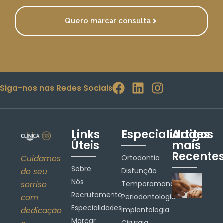
Quero marcar consulta
Siga-nos nas Redes Sociais
Links
Especialidades
Artigos
Úteis
mais
Recente
Ortodontia
Cuidamos
Sobre
Disfunção
do seu
Nós
Temporomandibular
sorriso
Recrutamento
Periodontologia
com
Especialidades
Implantologia
dedicação
Marcar
Cirurgia