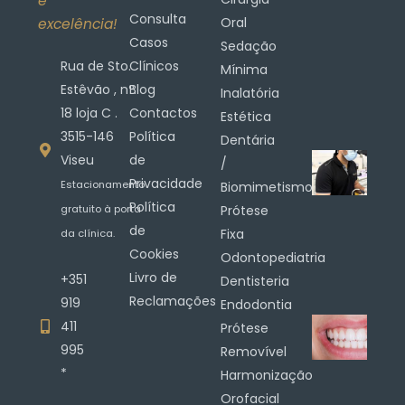
e
Consulta
Oral
excelência!
Casos
Sedação
Rua de Sto.
Clínicos
Mínima
Estêvão , nº.
Blog
Inalatória
18 loja C .
Contactos
Estética
3515-146
Política
Dentária
Viseu
de
/
Privacidade
Estacionamento
Biomimetismo
Política
gratuito à porta
Prótese
de
Fixa
da clínica.
Cookies
Odontopediatria
Livro de
+351
Dentisteria
Reclamações
919
Endodontia
411
Prótese
995
Removível
*
Harmonização
Orofacial