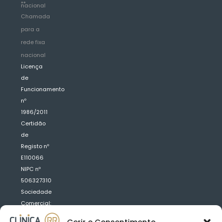
**
nacional
Chamada
para a
rede fixa
nacional
Licença
de
Funcionamento
nº
1986/2011
Certidão
de
Registo nº
E110066
NIPC nº
506327310
Sociedade
Comercial:
Clínica