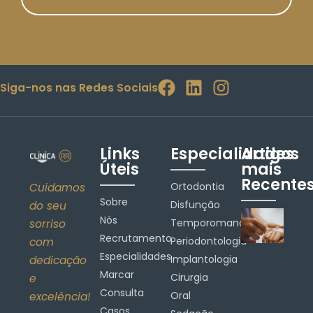
Siga-nos nas Redes Sociais
Links
Especialidades
Artigos
Úteis
mais
Recente
Ortodontia
Cuidamos
Sobre
Disfunção
do seu
Nós
Temporomandibular
sorriso
Recrutamento
Periodontologia
com
Especialidades
Implantologia
dedicação
Marcar
Cirurgia
e
Consulta
Oral
excelência!
Casos