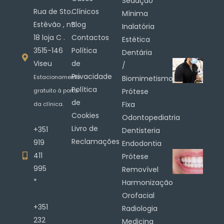
Sedação
Rua de Sto.
Clínicos
Mínima
Estêvão , nº.
Blog
Inalatória
18 loja C .
Contactos
Estética
3515-146
Política
Dentária
Viseu
de
/
Privacidade
Estacionamento
Biomimetismo
Política
gratuito à porta
Prótese
de
Fixa
da clínica.
Cookies
Odontopediatria
Livro de
+351
Dentisteria
Reclamações
919
Endodontia
411
Prótese
995
Removível
*
Harmonização
Orofacial
+351
Radiologia
232
Medicina