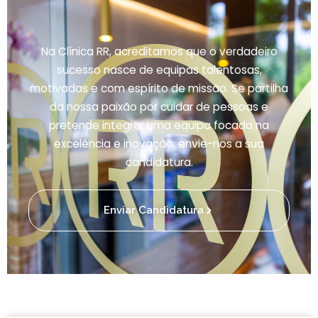
Na Clínica RR, acreditamos que o verdadeiro
sucesso nasce de equipas talentosas,
motivadas e com espírito de missão. Se partilha
da nossa paixão por cuidar de pessoas e
pretende integrar uma equipa focada na
excelência e inovação, envie-nos a sua
candidatura.
Enviar Candidatura