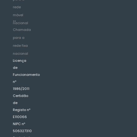
rede
móvel
**
nacional
Chamada
para a
rede fixa
nacional
Licença
de
Funcionamento
nº
1986/2011
Certidão
de
Registo nº
E110066
NIPC nº
506327310