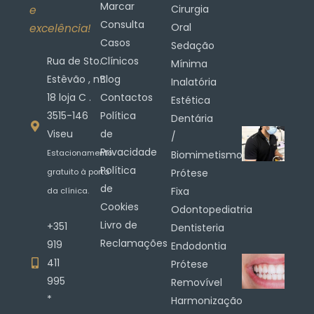
Marcar
Cirurgia
e
Consulta
Oral
excelência!
Casos
Sedação
Rua de Sto.
Clínicos
Mínima
Estêvão , nº.
Blog
Inalatória
18 loja C .
Contactos
Estética
3515-146
Política
Dentária
Viseu
de
/
Privacidade
Estacionamento
Biomimetismo
Política
gratuito à porta
Prótese
de
Fixa
da clínica.
Cookies
Odontopediatria
Livro de
+351
Dentisteria
Reclamações
919
Endodontia
411
Prótese
995
Removível
*
Harmonização