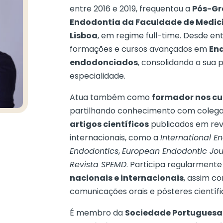
entre 2016 e 2019, frequentou a
Pós-Gr
Endodontia da Faculdade de Medici
Lisboa
, em regime full-time. Desde en
formações e cursos avançados em
End
endodonciados
, consolidando a sua p
especialidade.
Atua também como
formador nos cu
partilhando conhecimento com colega
artigos científicos
publicados em revi
internacionais, como a
International E
Endodontics
,
European Endodontic Jou
Revista SPEMD
. Participa regularmen
nacionais e internacionais
, assim c
comunicações orais e pósteres científi
É membro da
Sociedade Portuguesa