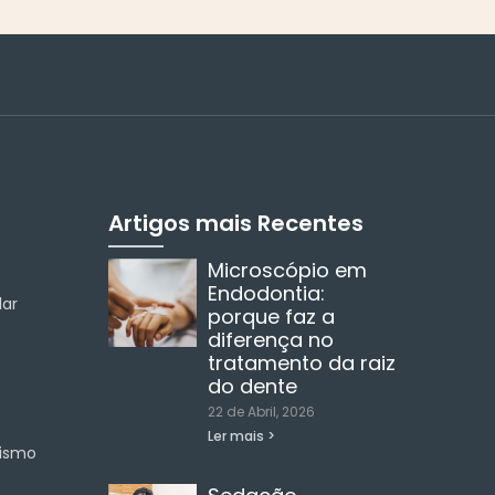
Artigos mais Recentes
Microscópio em
Endodontia:
ar
porque faz a
diferença no
tratamento da raiz
do dente
22 de Abril, 2026
Ler mais >
tismo