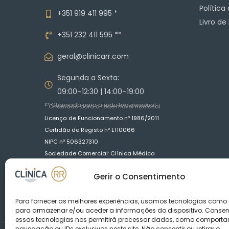
Política
+351 919 411 995 *
Livro d
+351 232 411 595 **
geral@clinicarr.com
Segunda a Sexta:
09:00–12:30 | 14:00–19:00
** Chamada para a rede fixa nacional
* Chamada para a rede móvel nacional
Licença de Funcionamento nº 1986/2011
Certidão de Registo nº E110066
NIPC nº 506327310
Sociedade Comercial: Clínica Médica
Dentária R.R. Saraiva Fernandes, Lda
Gerir o Consentimento
Para fornecer as melhores experiências, usamos tecnologias como
para armazenar e/ou aceder a informações do dispositivo. Consen
essas tecnologias nos permitirá processar dados, como comport
navegação ou IDs exclusivos neste site. Não consentir ou retirar o