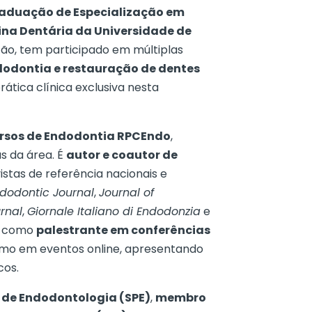
aduação de Especialização em
na Dentária da Universidade de
tão, tem participado em múltiplas
odontia e restauração de dentes
rática clínica exclusiva nesta
rsos de Endodontia RPCEndo
,
s da área. É
autor e coautor de
stas de referência nacionais e
ndodontic Journal
,
Journal of
rnal
,
Giornale Italiano di Endodonzia
e
te como
palestrante em conferências
omo em eventos online, apresentando
cos.
 de Endodontologia (SPE)
,
membro