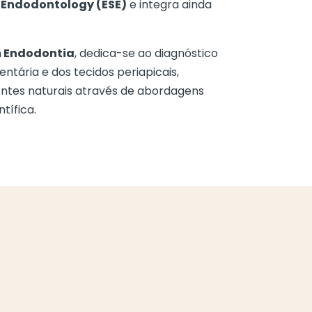
f Endodontology (ESE)
e integra ainda
m Endodontia
, dedica-se ao diagnóstico
ntária e dos tecidos periapicais,
entes naturais através de abordagens
tífica.