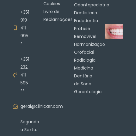
Cookies
Odontopediatria
Livro de
+351
Dentisteria
Reclamações
919
Endodontia
411
Prótese
995
Removível
*
Harmonização
Orofacial
+351
Radiologia
232
Medicina
411
Dentária
595
do Sono
**
Gerontologia
geral@clinicarr.com
Segunda
a Sexta: