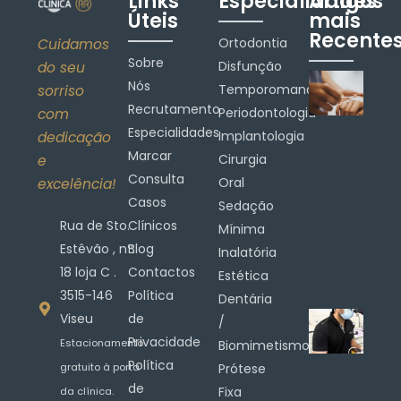
Links
Especialidades
Artigos
Úteis
mais
Recente
Ortodontia
Cuidamos
Sobre
Disfunção
do seu
Nós
Temporomandibular
sorriso
Recrutamento
Periodontologia
com
Especialidades
Implantologia
dedicação
Marcar
Cirurgia
e
Consulta
Oral
excelência!
Casos
Sedação
Rua de Sto.
Clínicos
Mínima
Estêvão , nº.
Blog
Inalatória
18 loja C .
Contactos
Estética
3515-146
Política
Dentária
Viseu
de
/
Privacidade
Estacionamento
Biomimetismo
Política
gratuito à porta
Prótese
de
Fixa
da clínica.