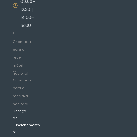
09:00–
12:30 |
14:00–
19:00
*
Chamada
para a
rede
móvel
**
nacional
Chamada
para a
rede fixa
nacional
Licença
de
Funcionamento
nº