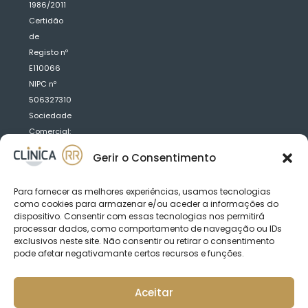
1986/2011
Certidão
de
Registo nº
E110066
NIPC nº
506327310
Sociedade
Comercial:
Clínica
Gerir o Consentimento
Médica
Dentária
Para fornecer as melhores experiências, usamos tecnologias
R.R.
como cookies para armazenar e/ou aceder a informações do
Saraiva
dispositivo. Consentir com essas tecnologias nos permitirá
Fernandes,
processar dados, como comportamento de navegação ou IDs
exclusivos neste site. Não consentir ou retirar o consentimento
Lda
pode afetar negativamante certos recursos e funções.
Aceitar
Acordos: