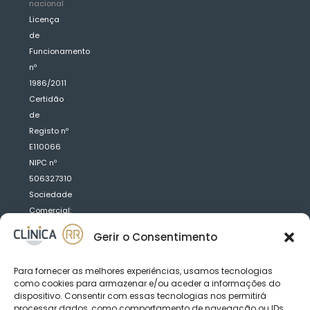
nacional
Licença
de
Funcionamento
nº
1986/2011
Certidão
de
Registo nº
E110066
NIPC nº
506327310
Sociedade
Comercial:
Clínica
Gerir o Consentimento
Médica
Dentária
Para fornecer as melhores experiências, usamos tecnologias
R.R.
como cookies para armazenar e/ou aceder a informações do
Saraiva
dispositivo. Consentir com essas tecnologias nos permitirá
Fernandes,
processar dados, como comportamento de navegação ou IDs