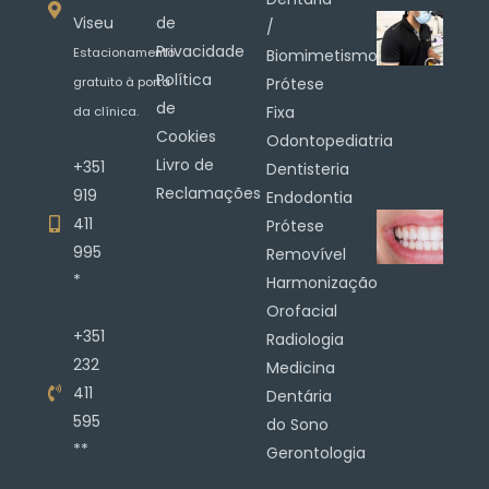
Viseu
de
/
Privacidade
Estacionamento
Biomimetismo
Política
gratuito à porta
Prótese
de
Fixa
da clínica.
Cookies
Odontopediatria
Livro de
+351
Dentisteria
Reclamações
919
Endodontia
411
Prótese
995
Removível
*
Harmonização
Orofacial
+351
Radiologia
232
Medicina
411
Dentária
595
do Sono
**
Gerontologia