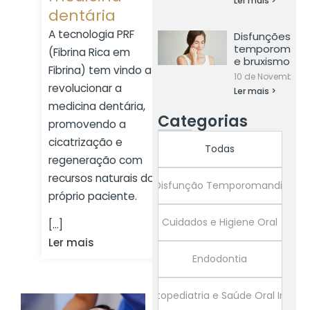
Ler mais >
dentária
A tecnologia PRF
Disfunções
temporomandi
(Fibrina Rica em
e bruxismo
Fibrina) tem vindo a
10 de Novembro, 
revolucionar a
Ler mais >
medicina dentária,
Categorias
promovendo a
cicatrização e
Todas
regeneração com
recursos naturais do
Bruxismo e Disfunção Temporomandibular
próprio paciente.
Cuidados e Higiene Oral
[...]
Ler mais
Endodontia
Odontopediatria e Saúde Oral Infanti