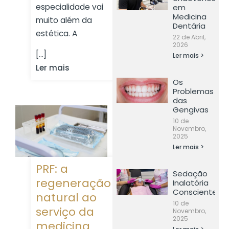
especialidade vai
em
Medicina
muito além da
Dentária
estética. A
22 de Abril,
2026
[...]
Ler mais >
Ler mais
Os
Problemas
das
Gengivas
10 de
Novembro,
2025
Ler mais >
PRF: a
Sedação
regeneração
Inalatória
Consciente
natural ao
10 de
serviço da
Novembro,
2025
medicina