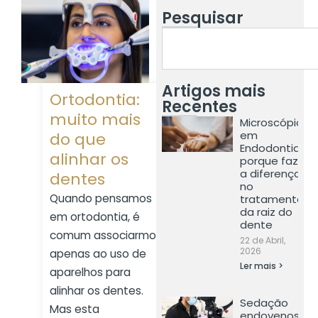
Pesquisar
Artigos mais
Ortodontia:
Recentes
muito mais
Microscópio
em
do que
Endodontia:
alinhar os
porque faz
a diferença
dentes
no
Quando pensamos
tratamento
da raiz do
em ortodontia, é
dente
comum associarmos
22 de Abril,
2026
apenas ao uso de
Ler mais >
aparelhos para
alinhar os dentes.
Sedação
Mas esta
endovenosa