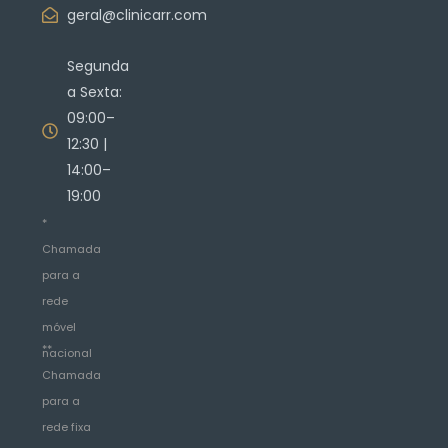
geral@clinicarr.com
Segunda
a Sexta:
09:00–
12:30 |
14:00–
19:00
*
Chamada
para a
rede
móvel
**
nacional
Chamada
para a
rede fixa