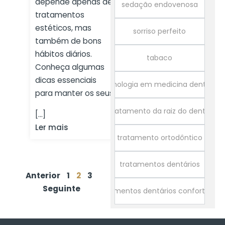
depende apenas de
sedação endovenosa
tratamentos
estéticos, mas
sorriso perfeito
também de bons
hábitos diários.
tabaco
Conheça algumas
dicas essenciais
tecnologia em medicina dentária
para manter os seus
tratamento da raiz do dente
[...]
Ler mais
tratamento ortodôntico
tratamentos dentários
Anterior
1
2
3
Seguinte
tratamentos dentários confortáveis