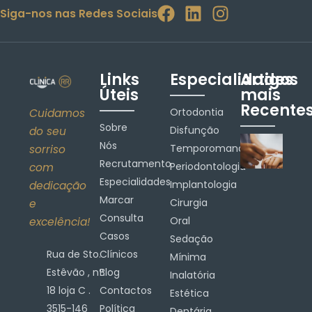
Siga-nos nas Redes Sociais
Links
Especialidades
Artigos
Úteis
mais
Recente
Ortodontia
Cuidamos
Sobre
Disfunção
do seu
Nós
Temporomandibular
sorriso
Recrutamento
Periodontologia
com
Especialidades
Implantologia
dedicação
Marcar
Cirurgia
e
Consulta
Oral
excelência!
Casos
Sedação
Rua de Sto.
Clínicos
Mínima
Estêvão , nº.
Blog
Inalatória
18 loja C .
Contactos
Estética
3515-146
Política
Dentária