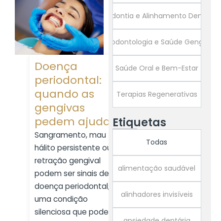
Ortodontia e Alinhamento Dentário
Periodontologia e Saúde Gengival
Doença
Saúde Oral e Bem-Estar
periodontal:
quando as
Terapias Regenerativas
gengivas
pedem ajuda
Etiquetas
Sangramento, mau
Todas
hálito persistente ou
retração gengival
alimentação saudável
podem ser sinais de
doença periodontal,
alinhadores invisíveis
uma condição
silenciosa que pode
ansiedade dentária