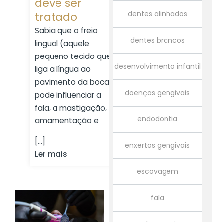
deve ser
dentes alinhados
tratado
Sabia que o freio
dentes brancos
lingual (aquele
pequeno tecido que
desenvolvimento infantil
liga a língua ao
pavimento da boca)
doenças gengivais
pode influenciar a
fala, a mastigação, a
endodontia
amamentação e
[...]
enxertos gengivais
Ler mais
escovagem
fala