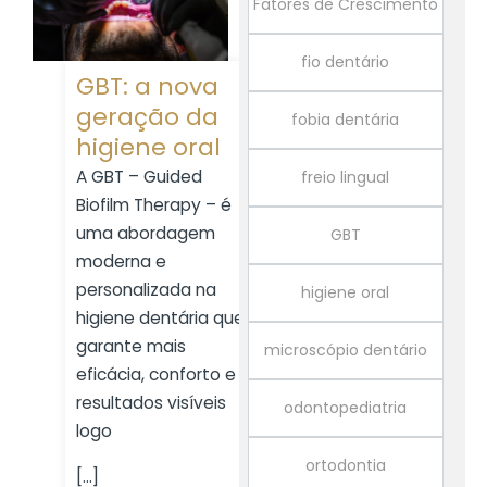
Fatores de Crescimento
fio dentário
GBT: a nova
geração da
fobia dentária
higiene oral
A GBT – Guided
freio lingual
Biofilm Therapy – é
uma abordagem
GBT
moderna e
personalizada na
higiene oral
higiene dentária que
garante mais
microscópio dentário
eficácia, conforto e
resultados visíveis
odontopediatria
logo
ortodontia
[...]