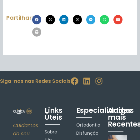
Partilhar:
Siga-nos nas Redes Sociais
Links
Especialidades
Artigos
Úteis
mais
Recente
Ortodontia
Cuidamos
Sobre
Disfunção
do seu