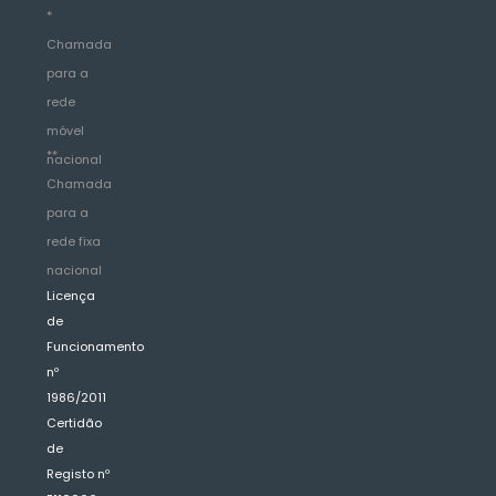
*
Chamada
para a
rede
móvel
**
nacional
Chamada
para a
rede fixa
nacional
Licença
de
Funcionamento
nº
1986/2011
Certidão
de
Registo nº