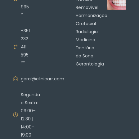
995
Removível
*
Harmonização
Orofacial
+351
Radiologia
232
Medicina
411
Dentária
595
do Sono
**
Gerontologia
geral@clinicarr.com
Segunda
a Sexta:
09:00–
12:30 |
14:00–
19:00