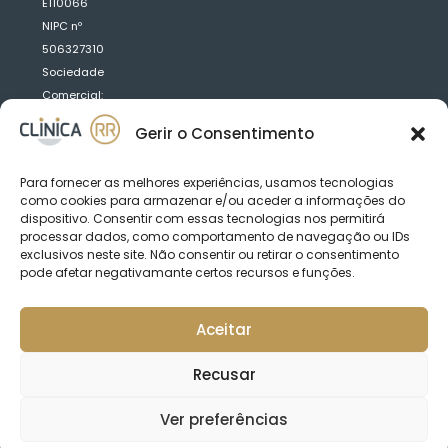
E110066
NIPC nº
506327310
Sociedade
Comercial:
Clínica
Gerir o Consentimento
Médica
Dentária
Para fornecer as melhores experiências, usamos tecnologias
R.R.
como cookies para armazenar e/ou aceder a informações do
Saraiva
dispositivo. Consentir com essas tecnologias nos permitirá
Fernandes,
processar dados, como comportamento de navegação ou IDs
exclusivos neste site. Não consentir ou retirar o consentimento
Lda
pode afetar negativamante certos recursos e funções.
Aceitar
Acordos:
Recusar
Ver preferências
Clínica RR © 2026
By Triplo