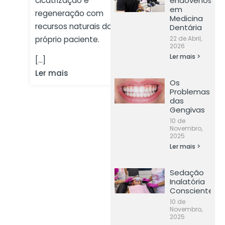
cicatrização e
endovenosa
em
regeneração com
Medicina
recursos naturais do
Dentária
próprio paciente.
22 de Abril,
2026
Ler mais >
[...]
Ler mais
Os
Problemas
das
Gengivas
10 de
Novembro,
2025
Ler mais >
Sedação
Inalatória
Consciente
10 de
Novembro,
2025