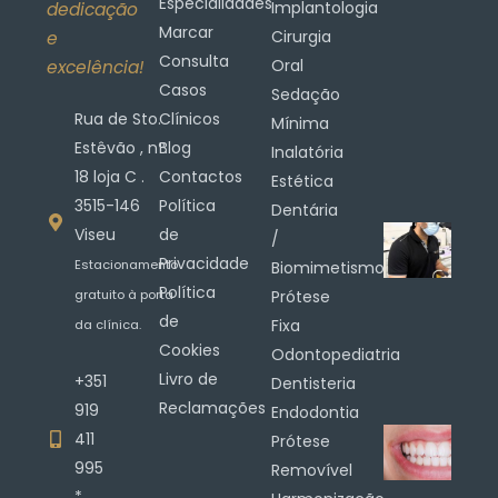
Especialidades
Implantologia
dedicação
Marcar
Cirurgia
e
Consulta
Oral
excelência!
Casos
Sedação
Rua de Sto.
Clínicos
Mínima
Estêvão , nº.
Blog
Inalatória
18 loja C .
Contactos
Estética
3515-146
Política
Dentária
Viseu
de
/
Privacidade
Estacionamento
Biomimetismo
Política
gratuito à porta
Prótese
de
Fixa
da clínica.
Cookies
Odontopediatria
Livro de
+351
Dentisteria
Reclamações
919
Endodontia
411
Prótese
995
Removível
*