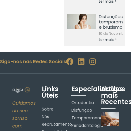
Ler mais >
Disfunções
temporomandi
e bruxismo
10 de Novembro, 
Ler mais >
Siga-nos nas Redes Sociais
Links
Especialidades
Artigos
Úteis
mais
Recente
Ortodontia
Cuidamos
Sobre
Disfunção
do seu
Nós
Temporomandibular
sorriso
Recrutamento
Periodontologia
com