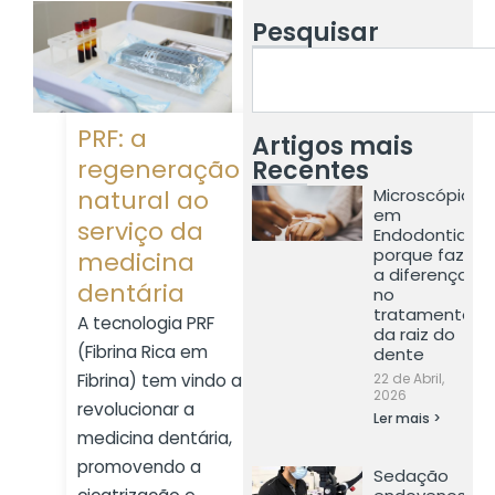
Pesquisar
PRF: a
Artigos mais
regeneração
Recentes
natural ao
Microscópio
em
serviço da
Endodontia:
porque faz
medicina
a diferença
dentária
no
tratamento
A tecnologia PRF
da raiz do
(Fibrina Rica em
dente
Fibrina) tem vindo a
22 de Abril,
2026
revolucionar a
Ler mais >
medicina dentária,
promovendo a
Sedação