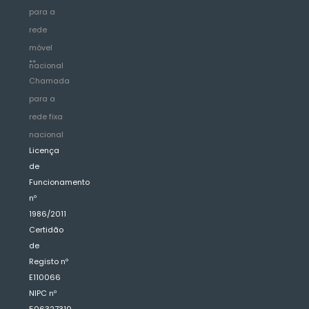
para a
rede
móvel
**
nacional
Chamada
para a
rede fixa
nacional
Licença
de
Funcionamento
nº
1986/2011
Certidão
de
Registo nº
E110066
NIPC nº