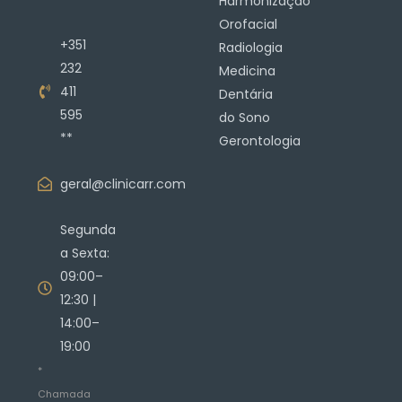
Harmonização
Orofacial
+351
Radiologia
232
Medicina
411
Dentária
595
do Sono
**
Gerontologia
geral@clinicarr.com
Segunda
a Sexta:
09:00–
12:30 |
14:00–
19:00
*
Chamada