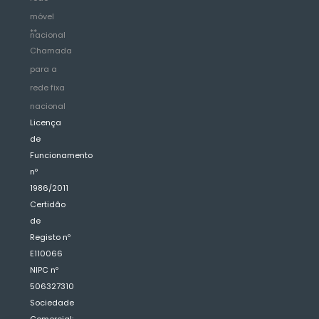
móvel
**
nacional
Chamada
para a
rede fixa
nacional
Licença
de
Funcionamento
nº
1986/2011
Certidão
de
Registo nº
E110066
NIPC nº
506327310
Sociedade