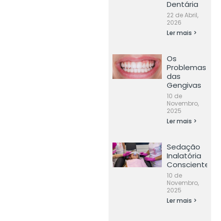
Dentária
22 de Abril,
2026
Ler mais >
Os
Problemas
das
Gengivas
10 de
Novembro,
2025
Ler mais >
Sedação
Inalatória
Consciente
10 de
Novembro,
2025
Ler mais >