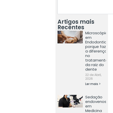
Artigos mais
Recentes
Microscópio
em
Endodontia:
porque faz
a diferença
no
tratamento
da raiz do
dente
22 de Abril,
2026
Ler mais >
Sedação
endovenosa
em
Medicina