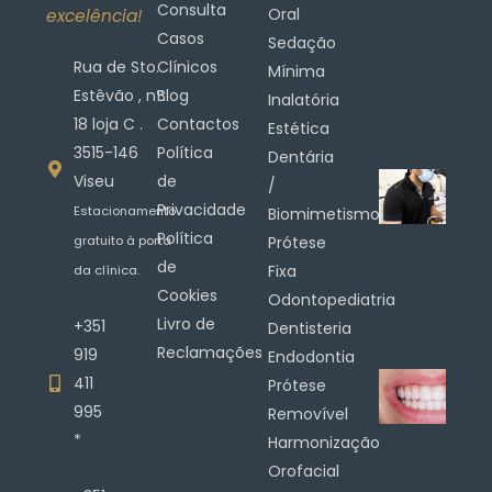
Consulta
Oral
excelência!
Casos
Sedação
Rua de Sto.
Clínicos
Mínima
Estêvão , nº.
Blog
Inalatória
18 loja C .
Contactos
Estética
3515-146
Política
Dentária
Viseu
de
/
Privacidade
Estacionamento
Biomimetismo
Política
gratuito à porta
Prótese
de
Fixa
da clínica.
Cookies
Odontopediatria
Livro de
+351
Dentisteria
Reclamações
919
Endodontia
411
Prótese
995
Removível
*
Harmonização
Orofacial